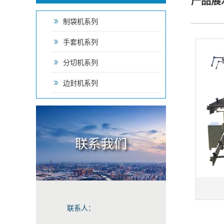
产品展
制袋机系列
手套机系列
分切机系列
边封机系列
联系我们
联系人：