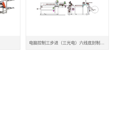
电脑控制三步进（三光电）六线底封制袋机