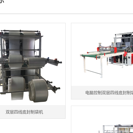
示
电脑控制双层四线底封制
双层四线底封制袋机