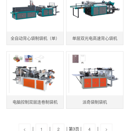
全自动背心袋制袋机（单）
单层双光电高速背心袋机
电脑控制双层连卷制袋机
派奇袋制袋机
|
|
|
|
|
第3页
<
1
2
4
>