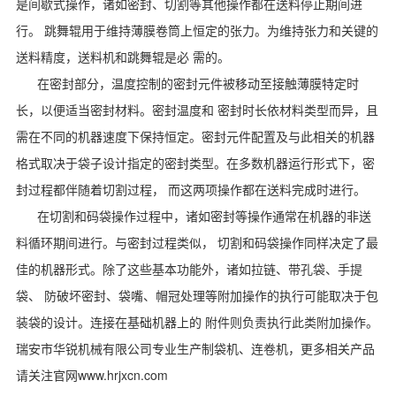
是间歇式操作，诸如密封、切割等其他操作都在送料停止期间进
行。 跳舞辊用于维持薄膜卷筒上恒定的张力。为维持张力和关键的
送料精度，送料机和跳舞辊是必 需的。
在密封部分，温度控制的密封元件被移动至接触薄膜特定时
长，以便适当密封材料。密封温度和 密封时长依材料类型而异，且
需在不同的机器速度下保持恒定。密封元件配置及与此相关的机器
格式取决于袋子设计指定的密封类型。在多数机器运行形式下，密
封过程都伴随着切割过程， 而这两项操作都在送料完成时进行。
在切割和码袋操作过程中，诸如密封等操作通常在机器的非送
料循环期间进行。与密封过程类似， 切割和码袋操作同样决定了最
佳的机器形式。除了这些基本功能外，诸如拉链、带孔袋、手提
袋、 防破坏密封、袋嘴、帽冠处理等附加操作的执行可能取决于包
装袋的设计。连接在基础机器上的 附件则负责执行此类附加操作。
瑞安市华锐机械有限公司
专业生产
制袋机
、
连卷机
，更多相关产品
请关注官网
www.hrjxcn.com