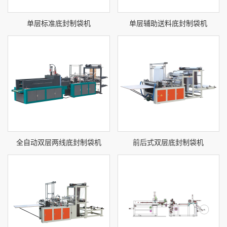
单层标准底封制袋机
单层辅助送料底封制袋机
全自动双层两线底封制袋机
前后式双层底封制袋机