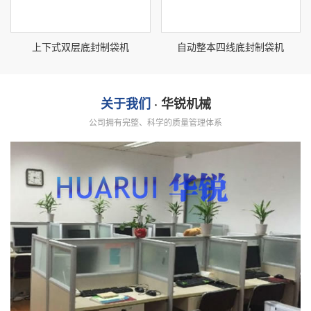
上下式双层底封制袋机
自动整本四线底封制袋机
关于我们
· 华锐机械
公司拥有完整、科学的质量管理体系