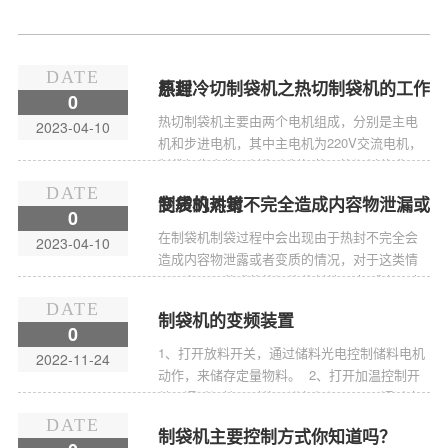
DATE
热封冷切制袋机之热切制袋机的工作原理
0
热切制袋机主要由两个电机组成，分别是主电
2023-04-10
机和步进电机，其中主电机为220V交流电机，
制袋机生产的原料为吹制好的圆筒塑料薄膜，
制袋机的功能就是将原料切割并封口，生产出
DATE
制袋机热封不完全造成内容物泄漏或变质的对策
的产品为长度一定、两端封口的长方形半...
0
在制袋机制袋过程中会出现由于热封不完全会
2023-04-10
造成内容物泄露或者变质的情况，对于这类情
况，主要是薄膜的抗污染热封性不良,或者是内
封层所使用的树脂不合适所导致的。对策：采
DATE
制袋机的变频装置
用抗污染热封性好的薄膜。一般来说，LD...
0
1、打开放料开关，通过储料光电控制储料电机
2022-11-24
动作，来储存定量物料。 2、打开加温控制开
关，通过温控器对热刀进行加温。 3、通过步
进电机带动原料动作，其中白袋封切是确定步
DATE
制袋机主要控制方式你知道吗？
进电机...