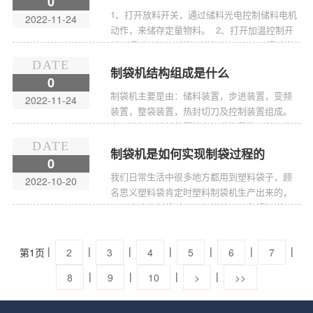
0
1、打开放料开关，通过储料光电控制储料电机
2022-11-24
动作，来储存定量物料。 2、打开加温控制开
关，通过温控器对热刀进行加温。 3、通过步
进电机带动原料动作，其中白袋封切是确定步
DATE
制袋机结构组成是什么
进电机...
0
制袋机主要是由：储料装置，步进装置，变频
2022-11-24
装置，整袋装置，热封切刀及控制装置组成。
主要特征是储料装置储存相应数量的原料，步
进装置带动原料，变频装置带动热封切刀，整
DATE
制袋机是如何实现制袋过程的
袋装置在生产固定袋数后整袋，热封切刀通过...
0
我们日常生活中很多地方都用到塑料袋子，顾
2022-10-20
名思义塑料袋肯定时塑料制袋机生产出来的，
那到底这个制袋过程是怎样的呢？您想知道
吗？下面小编就和大家分享下主要的几个功
能，包括物料送料、密封、切割和码袋。
|
|
|
|
|
|
|
第1页
2
3
4
5
6
7
&nbs...
|
|
|
|
8
9
10
>
>>