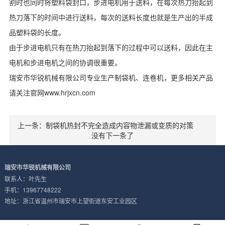
割时也同时将塑料袋封口，步进电机用于送料，在每次热刀抬起到
热刀落下的时间中进行送料，每次的送料长度也就是生产出的半成
品塑料袋的长度。
由于步进电机只有在热刀抬起到落下的过程中可以送料，因此在主
电机和步进电机之间的协调很重要。
瑞安市华锐机械有限公司
专业生产
制袋机
、
连卷机
，更多相关产品
请关注官网
www.hrjxcn.com
上一条：制袋机热封不完全造成内容物泄漏或变质的对策
没有下一条了
瑞安市华锐机械有限公司
联系人：叶先生
手机：13967748222
地址：浙江省温州市瑞安市上望街道东安工业园区